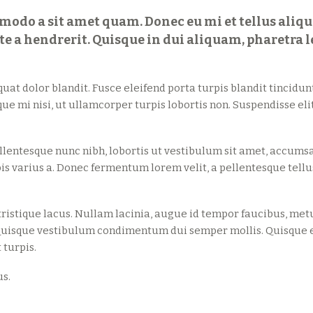
modo a sit amet quam. Donec eu mi et tellus ali
e a hendrerit. Quisque in dui aliquam, pharetra l
at dolor blandit. Fusce eleifend porta turpis blandit tincidunt
 mi nisi, ut ullamcorper turpis lobortis non. Suspendisse elit
lentesque nunc nibh, lobortis ut vestibulum sit amet, accums
pis varius a. Donec fermentum lorem velit, a pellentesque tellu
istique lacus. Nullam lacinia, augue id tempor faucibus, metu
s. Quisque vestibulum condimentum dui semper mollis. Quisque 
 turpis.
us.