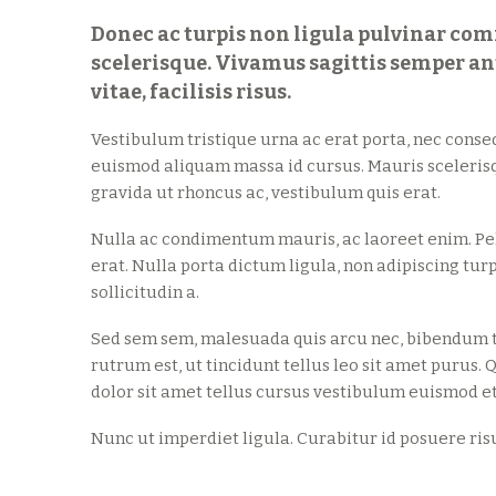
Donec ac turpis non ligula pulvinar com
scelerisque. Vivamus sagittis semper ant
vitae, facilisis risus.
Vestibulum tristique urna ac erat porta, nec consequ
euismod aliquam massa id cursus. Mauris scelerisque
gravida ut rhoncus ac, vestibulum quis erat.
Nulla ac condimentum mauris, ac laoreet enim. Pel
erat. Nulla porta dictum ligula, non adipiscing tur
sollicitudin a.
Sed sem sem, malesuada quis arcu nec, bibendum tr
rutrum est, ut tincidunt tellus leo sit amet puru
dolor sit amet tellus cursus vestibulum euismod et
Nunc ut imperdiet ligula. Curabitur id posuere ris