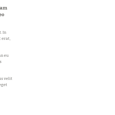
quam
eo
. In
 erat,
an eu
s
s velit
eget