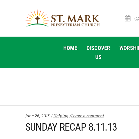
CA
Skip
Skip
to
to
HOME
DISCOVER
WORSHI
navigation
content
US
Categories:
June 26, 2015
Helping
Leave a comment
SUNDAY RECAP 8.11.13